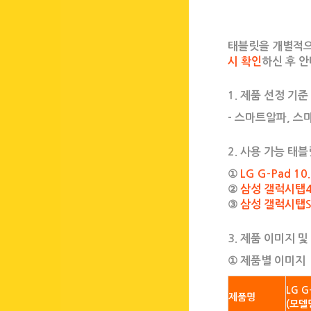
태블릿을 개별적으
시 확인
하신 후 
1. 제품 선정 기준
- 스마트알파, 스
2. 사용 가능 태
①
LG G-Pad 10
②
삼성 갤럭시탭4 
③
삼성 갤럭시탭S 
3. 제품 이미지 및
① 제품별 이미지
LG G
제품명
(모델명