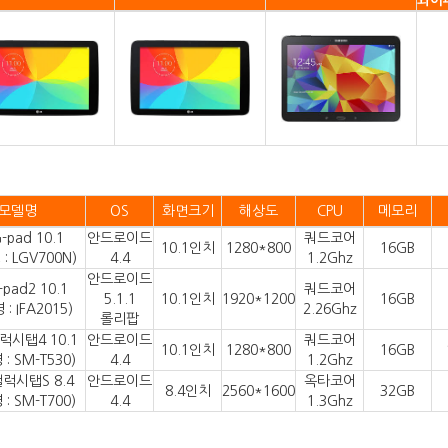
와이
모델명
OS
화면크기
해상도
CPU
메모리
-pad 10.1
안드로이드
쿼드코어
10.1인치
1280*800
16GB
: LGV700N)
4.4
1.2Ghz
안드로이드
-pad2 10.1
쿼드코어
5.1.1
10.1인치
1920*1200
16GB
: IFA2015)
2.26Ghz
롤리팝
럭시탭4 10.1
안드로이드
쿼드코어
10.1인치
1280*800
16GB
: SM-T530)
4.4
1.2Ghz
럭시탭S 8.4
안드로이드
옥타코어
8.4인치
2560*1600
32GB
: SM-T700)
4.4
1.3Ghz